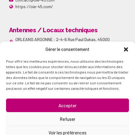
https://oie-45.com/
Antennes / Locaux techniques
ORLEANS ARGONNE : 2-4-6 Rue Paul Dukas, 45000
Orléans
Gérer le consentement
SAINT JEAN DE BRAYE : 7-42 Avenue André Marie Ampère,
45800 Saint Jean de Braye
Pour offrir les meilleures expériences, nous utilisons des technologies
ORLEANS LA SOURCE : 24-26 Avenue de la Bolière, 45000
Orléans
telles que les cookies pour stocker et/ou accéder aux informations des
appareils. Le fait de consentir à ces technologies nous permettra de traiter
Réseaux sociaux
des données telles que le comportement de navigation ou les ID uniques
sur ce site. Le fait de ne pas consentir ou de retirer son consentement
Suivez nous sur nos différents réseaux sociaux
peut avoir un effet négatif sur certaines caractéristiques et fonctions.
Accepter
Refuser
Mentions légales
Politique de confidentialité
Voir les préférences