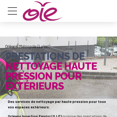
Orléans Métropole (Loiret)
PRESTATIONS DE
NETTOYAGE HAUTE
PRESSION POUR
EXTÉRIEURS
Des services de nettoyage par haute pression pour tous
vos espaces extérieurs.
Orléans Insertion Emploi (O.I.E)
propose des prestations de