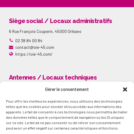
Siège social / Locaux administratifs
6 Rue François Couperin, 45000 Orléans
02 38 84 00 84
contact@oie-45.com
https://oie-45.com/
Antennes / Locaux techniques
ORLEANS ARGONNE : 2-4-6 Rue Paul Dukas, 45000
Gérer le consentement
Orléans
SAINT JEAN DE BRAYE : 7-42 Avenue André Marie Ampère,
Pour offrir les meilleures expériences, nous utilisons des technologies
45800 Saint Jean de Braye
telles que les cookies pour stocker et/ou accéder aux informations des
ORLEANS LA SOURCE : 24-26 Avenue de la Bolière, 45000
appareils. Le fait de consentir à ces technologies nous permettra de traiter
Orléans
des données telles que le comportement de navigation ou les ID uniques
Réseaux sociaux
sur ce site. Le fait de ne pas consentir ou de retirer son consentement
peut avoir un effet négatif sur certaines caractéristiques et fonctions.
Suivez nous sur nos différents réseaux sociaux