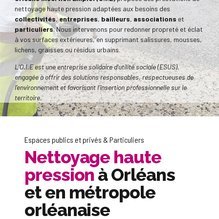
nettoyage haute pression adaptées aux besoins des
collectivités
,
entreprises
,
bailleurs
,
associations
et
particuliers
. Nous intervenons pour redonner propreté et éclat
à vos surfaces extérieures, en supprimant salissures, mousses,
lichens, graisses ou résidus urbains.
L’O.I.E est une entreprise solidaire d’utilité sociale (ESUS),
engagée à offrir des solutions responsables, respectueuses de
l’environnement et favorisant l’insertion professionnelle sur le
territoire.
Espaces publics et privés & Particuliers
Nettoyage haute
pression
à Orléans
et en métropole
orléanaise