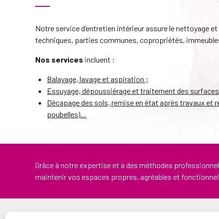
Notre service d’entretien intérieur assure le nettoyage e
techniques, parties communes, copropriétés, immeubles
Nos services
incluent :
Balayage, lavage et aspiration ;
Essuyage, dépoussiérage et traitement des surfaces
Décapage des sols, remise en état après travaux et r
poubelles)…
Grâce à notre expertise et à des méthodes professionnel
maintenir vos espaces propres, agréables et fonctionne