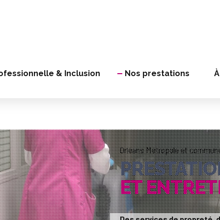
ofessionnelle & Inclusion
Nos prestations
À
Orléans Métropole et communes
PRESTATIO
ET ENTRET
Des services de propreté, d