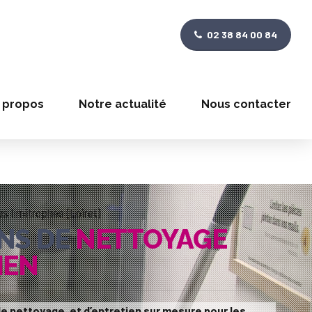
02 38 84 00 84
 propos
Notre actualité
Nous contacter
 limitrophes (Loiret)
NS DE
NETTOYAGE
IEN
e nettoyage, et d’entretien sur mesure pour les