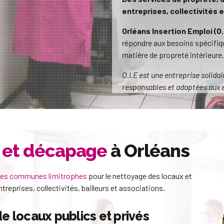
entreprises, collectivités 
Orléans Insertion Emploi (O.
répondre aux besoins spécifiqu
matière de propreté intérieure.
O.I.E est une entreprise solidai
responsables et adaptées aux e
n et décapage
à Orléans
 les communes limitrophes
pour le nettoyage des locaux et
reprises, collectivités, bailleurs et associations.
de locaux publics et privés