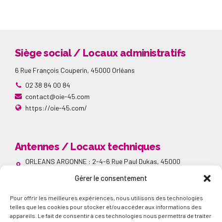
Siège social / Locaux administratifs
6 Rue François Couperin, 45000 Orléans
02 38 84 00 84
contact@oie-45.com
https://oie-45.com/
Antennes / Locaux techniques
ORLEANS ARGONNE : 2-4-6 Rue Paul Dukas, 45000
Orléans
Gérer le consentement
SAINT JEAN DE BRAYE : 7-42 Avenue André Marie Ampère,
45800 Saint Jean de Braye
Pour offrir les meilleures expériences, nous utilisons des technologies
ORLEANS LA SOURCE : 24-26 Avenue de la Bolière, 45000
Orléans
telles que les cookies pour stocker et/ou accéder aux informations des
appareils. Le fait de consentir à ces technologies nous permettra de traiter
Réseaux sociaux