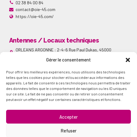
02 38 84 00 84
contact@oie-45.com
https://oie-45.com/
Antennes / Locaux techniques
ORLEANS ARGONNE : 2-4-6 Rue Paul Dukas, 45000
Orléans
Gérer le consentement
SAINT JEAN DE BRAYE : 7-42 Avenue André Marie Ampère,
45800 Saint Jean de Braye
Pour offrir les meilleures expériences, nous utilisons des technologies
ORLEANS LA SOURCE : 24-26 Avenue de la Bolière, 45000
Orléans
telles que les cookies pour stocker et/ou accéder aux informations des
appareils. Le fait de consentir à ces technologies nous permettra de traiter
Réseaux sociaux
des données telles que le comportement de navigation ou les ID uniques
sur ce site. Le fait de ne pas consentir ou de retirer son consentement
Suivez nous sur nos différents réseaux sociaux
peut avoir un effet négatif sur certaines caractéristiques et fonctions.
Accepter
Refuser